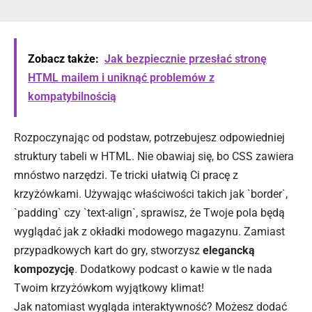
Zobacz także:
Jak bezpiecznie przesłać stronę
HTML mailem i uniknąć problemów z
kompatybilnością
Rozpoczynając od podstaw, potrzebujesz odpowiedniej
struktury tabeli
w HTML
. Nie obawiaj się, bo CSS zawiera
mnóstwo narzędzi. Te tricki ułatwią Ci pracę z
krzyżówkami. Używając właściwości takich jak `border`,
`padding` czy `text-align`, sprawisz, że Twoje pola będą
wyglądać jak z okładki modowego magazynu. Zamiast
przypadkowych kart do gry, stworzysz
elegancką
kompozycję
. Dodatkowy podcast o kawie w tle nada
Twoim krzyżówkom wyjątkowy klimat!
Jak natomiast wygląda interaktywność? Możesz dodać