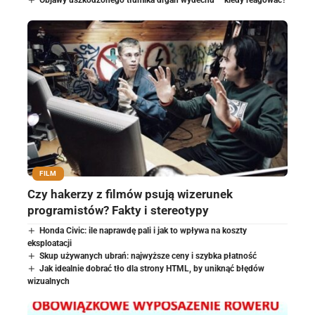
Objawy uszkodzonego tłumika drgań wydechu – kiedy reagować?
FILM
Czy hakerzy z filmów psują wizerunek
programistów? Fakty i stereotypy
Honda Civic: ile naprawdę pali i jak to wpływa na koszty
eksploatacji
Skup używanych ubrań: najwyższe ceny i szybka płatność
Jak idealnie dobrać tło dla strony HTML, by uniknąć błędów
wizualnych