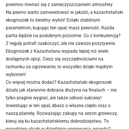
powinno równać się z zanieczyszczaniem atmosfery.
Na pewno warto zainwestować w jakość, a kazachstański
ekogroszek to świetny wybór! Dzięki stabilnym
parametrom, kupując ten opał, masz pewność. Każda
partia będzie na podobnym poziomie. Co z konkurencją?
Z reguły potrafi zaskoczyć, ale nie zawsze pozytywnie.
Ekogroszek z Kazachstanu wypada lepiej niż wiele
dostępnych opcji. Ciesz się oszczędnościami na
rachunku za ogrzewanie; to wszystko dzięki mądrym
wyborom!
Co więcej można dodać? Kazachstański ekogroszek
działa jak starannie dobrana drużyna na finalach – nie
tylko pragnie wygrać, ale także odnosi sukcesy!
Inwestując w ten opał, dbasz o własne ciepło oraz o
naszą planetę. Rozważając zakupy na sezon grzewczy,
kieruj się ku kazachstańskiemu dobrodziejstwu. To
prawdziwy skarb w dziedzinie ogrzewania, prawda?