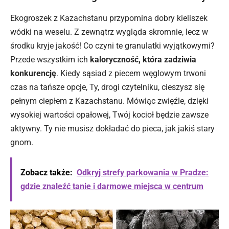
Ekogroszek z Kazachstanu przypomina dobry kieliszek
wódki na weselu. Z zewnątrz wygląda skromnie, lecz w
środku kryje jakość! Co czyni te granulatki wyjątkowymi?
Przede wszystkim ich
kaloryczność, która zadziwia
konkurencję
. Kiedy sąsiad z piecem węglowym trwoni
czas na tańsze opcje, Ty, drogi czytelniku, cieszysz się
pełnym ciepłem z Kazachstanu. Mówiąc zwięźle,
dzięki
wysokiej wartości opałowej, Twój kocioł będzie zawsze
aktywny. Ty nie musisz dokładać do pieca, jak jakiś stary
gnom.
Zobacz także:
Odkryj strefy parkowania w Pradze:
gdzie znaleźć tanie i darmowe miejsca w centrum