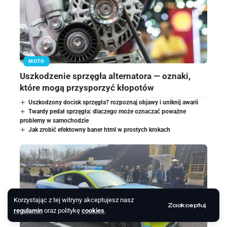
MOTO
Uszkodzenie sprzęgła alternatora — oznaki,
które mogą przysporzyć kłopotów
Uszkodzony docisk sprzęgła? rozpoznaj objawy i uniknij awarii
Twardy pedał sprzęgła: dlaczego może oznaczać poważne
problemy w samochodzie
Jak zrobić efektowny baner html w prostych krokach
Korzystając z tej witryny akceptujesz nasz
Zaakceptuj
regulamin
oraz politykę
cookies
.