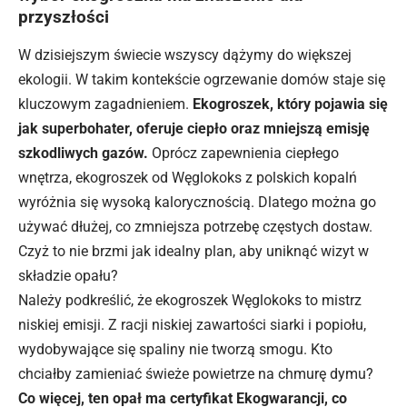
przyszłości
W dzisiejszym świecie wszyscy dążymy do większej
ekologii. W takim kontekście ogrzewanie domów staje się
kluczowym zagadnieniem.
Ekogroszek, który pojawia się
jak superbohater, oferuje ciepło oraz mniejszą emisję
szkodliwych gazów.
Oprócz zapewnienia ciepłego
wnętrza, ekogroszek od Węglokoks z polskich kopalń
wyróżnia się wysoką kalorycznością. Dlatego można go
używać dłużej, co zmniejsza potrzebę częstych dostaw.
Czyż to nie brzmi jak idealny plan, aby uniknąć wizyt w
składzie opału?
Należy podkreślić, że ekogroszek Węglokoks to mistrz
niskiej emisji. Z racji niskiej zawartości siarki i popiołu,
wydobywające się spaliny nie tworzą smogu. Kto
chciałby zamieniać świeże powietrze na chmurę dymu?
Co więcej, ten opał ma certyfikat Ekogwarancji, co