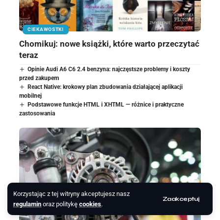
CIEKAWOSTKI
Chomikuj: nowe książki, które warto przeczytać
teraz
Opinie Audi A6 C6 2.4 benzyna: najczęstsze problemy i koszty
przed zakupem
React Native: krokowy plan zbudowania działającej aplikacji
mobilnej
Podstawowe funkcje HTML i XHTML — różnice i praktyczne
zastosowania
Korzystając z tej witryny akceptujesz nasz
Zaakceptuj
regulamin
oraz politykę
cookies
.