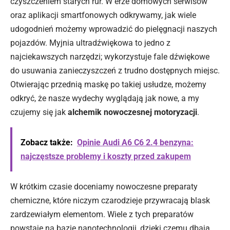
czyszczeniem starych rur. W erze domowych serwisów
oraz aplikacji smartfonowych odkrywamy, jak wiele
udogodnień możemy wprowadzić do pielęgnacji naszych
pojazdów. Myjnia ultradźwiękowa to jedno z
najciekawszych narzędzi; wykorzystuje fale dźwiękowe
do usuwania zanieczyszczeń z trudno dostępnych miejsc.
Otwierając przednią maskę po takiej usłudze, możemy
odkryć, że nasze wydechy wyglądają jak nowe, a my
czujemy się jak
alchemik nowoczesnej motoryzacji
.
Zobacz także:
Opinie Audi A6 C6 2.4 benzyna:
najczęstsze problemy i koszty przed zakupem
W krótkim czasie doceniamy nowoczesne preparaty
chemiczne, które niczym czarodzieje przywracają blask
zardzewiałym elementom. Wiele z tych preparatów
powstaje na bazie nanotechnologii, dzięki czemu dbają