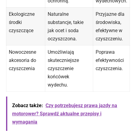
ochronną.
wydechowych.
Ekologiczne
Naturalne
Przyjazne dla
środki
substancje, takie
środowiska,
czyszczące
jak ocet i soda
efektywne w
oczyszczona.
czyszczeniu.
Nowoczesne
Umożliwiają
Poprawa
akcesoria do
skuteczniejsze
efektywności
czyszczenia
czyszczenie
czyszczenia.
końcówek
wydechu.
Zobacz także:
Czy potrzebujesz prawa jazdy na
motorower? Sprawdź aktualne przepisy i
wymagania