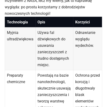
inżynierem z NASA, lecz my wiemy, jak to naprawdę
wygląda: po prostu korzystamy z dobrodziejstw
nowoczesnych technologii!
Technologia
Opis
Korzyści
Myjnia
Używa fal
Odnawianie
ultradźwiękowa
dźwiękowych do
wyglądu
usuwania
wydechów.
zanieczyszczeń z
trudno dostępnych
miejsc.
Preparaty
Powstają na bazie
Ochrona przed
chemiczne
nanotechnologii,
korozją i
skutecznie usuwają
długotrwały
zanieczyszczenia i
blask
tworzą warstwę
elementów