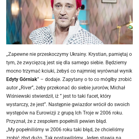
„Zapewne nie przeskoczymy Ukrainy. Krystian, pamiętaj o
tym, że zwycięzcą jest się dla samego siebie. Będziemy
mocno trzymać kciuki, żebyś co najmniej wyrównał wynik
Edyty Górniak
” – dodaje. Zapytany o to co mógłby zrobić
autor „River”, żeby przekonać do siebie jurorów, Michał
Wiśniewski stwierdził, iż ” jest to taki facet, który
wystarczy, że jest”. Następnie gwiazdor wrócił do swoich
występów na Eurowizji z grupą Ich Troje w 2006 roku.
Przyznał, że z zespołem popełnili pewien błąd.
„My popełniliśmy w 2006 roku taki błąd, że chcieliśmy
zrobić zbyt dużo. Tak postawiliśmy. Jeden stawia na