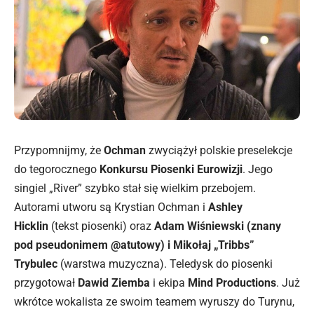
Przypomnijmy, że
Ochman
zwyciążył polskie preselekcje
do tegorocznego
Konkursu Piosenki Eurowizji
. Jego
singiel „River” szybko stał się wielkim przebojem.
Autorami utworu są Krystian Ochman i
Ashley
Hicklin
(tekst piosenki) oraz
Adam Wiśniewski (znany
pod pseudonimem @atutowy) i Mikołaj „Tribbs”
Trybulec
(warstwa muzyczna). Teledysk do piosenki
przygotował
Dawid Ziemba
i ekipa
Mind Productions
. Już
wkrótce wokalista ze swoim teamem wyruszy do Turynu,