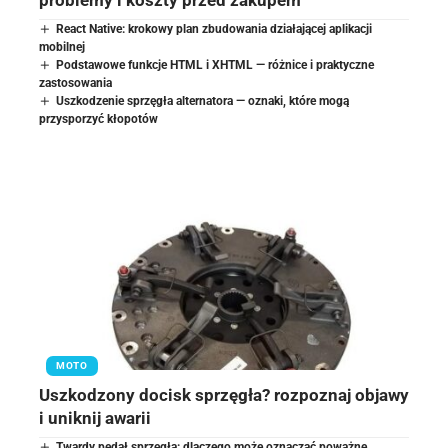
problemy i koszty przed zakupem
React Native: krokowy plan zbudowania działającej aplikacji
mobilnej
Podstawowe funkcje HTML i XHTML — różnice i praktyczne
zastosowania
Uszkodzenie sprzęgła alternatora — oznaki, które mogą
przysporzyć kłopotów
MOTO
Uszkodzony docisk sprzęgła? rozpoznaj objawy
i uniknij awarii
Twardy pedał sprzęgła: dlaczego może oznaczać poważne