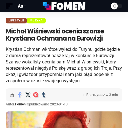
Aa
LIFESTYLE
MUZYKA
Michał Wiśniewski ocenia szanse
Krystiana Ochmana na Eurowizji
Krystian Ochman wkrótce wyleci do Turynu, gdzie będzie
z dumą reprezentował nasz kraj w konkursie Eurowizji.
Szanse wokalisty ocenia sam Michał Wiśniewski, który
reprezentował niegdyś Polskę wraz z grupą Ich Troje. Przy
okazji gwiazdor przypomniał nam jaki błąd popełnił z
zespołem w czasie swojego występu.
Przeczytasz w 3 min
Autor:
Fomen
Opublikowano 2023-01-10