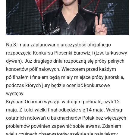
Na 8. maja zaplanowano uroczystość oficjalnego
rozpoczęcia Konkursu Piosenki Eurowizji (tzw. turkusowy
dywan). Już drugiego dnia rozpoczną się próby pełnych
koncertów półfinałowych. Wieczorem przed każdym
półfinałem i finałem będą miały miejsce próby jurorskie,
podczas których jury będzie oceniać konkursowe
występy.
Krystian Ochman wystąpi w drugim półfinale, czyli 12.
maja. Z kolei wielki finał odbędzie się 14 maja. Według
ostatnich notowań u bukmacherów Polak bez większych
problemów powinien zapewnić sobie awans. Zdaniem
wielu czujnych obserwatorów szykuje się największy