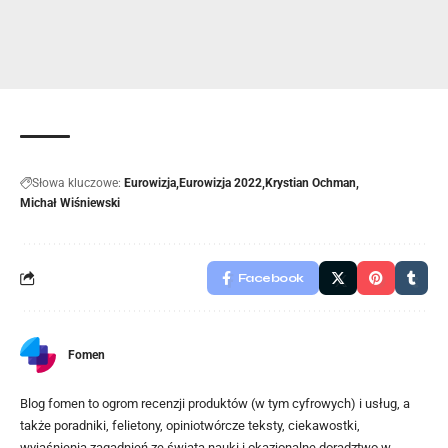
Słowa kluczowe:
Eurowizja
Eurowizja 2022
Krystian Ochman
Michał Wiśniewski
Facebook
Fomen
Blog fomen to ogrom recenzji produktów (w tym cyfrowych) i usług, a
także poradniki, felietony, opiniotwórcze teksty, ciekawostki,
wyjaśnienia zagadnień ze świata nauki i okazjonalne doradztwo w