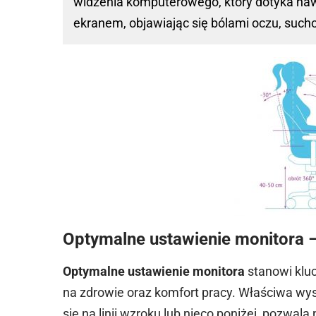
widzenia komputerowego, który dotyka naw
ekranem, objawiając się bólami oczu, sucho
Optymalne ustawienie monitora 
Optymalne ustawienie monitora
stanowi klu
na zdrowie oraz komfort pracy. Właściwa wy
się na linii wzroku lub nieco poniżej, pozwala