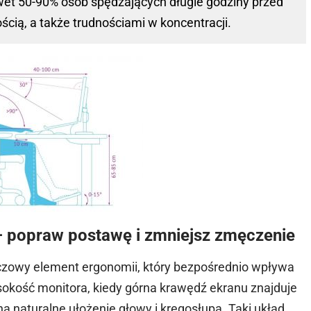
et 50-90% osób spędzających długie godziny przed
ścią, a także trudnościami w koncentracji.
– popraw postawę i zmniejsz zmęczenie
czowy element ergonomii, który bezpośrednio wpływa
sokość monitora, kiedy górna krawędź ekranu znajduje
 na naturalne ułożenie głowy i kręgosłupa. Taki układ