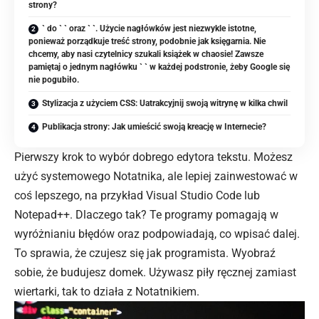
strony?
` do ` ` oraz ` `. Użycie nagłówków jest niezwykle istotne,
ponieważ porządkuje treść strony, podobnie jak księgarnia. Nie
chcemy, aby nasi czytelnicy szukali książek w chaosie! Zawsze
pamiętaj o jednym nagłówku ` ` w każdej podstronie, żeby Google się
nie pogubiło.
Stylizacja z użyciem CSS: Uatrakcyjnij swoją witrynę w kilka chwil
Publikacja strony: Jak umieścić swoją kreację w Internecie?
Pierwszy krok to wybór dobrego edytora tekstu. Możesz
użyć systemowego Notatnika, ale lepiej zainwestować w
coś lepszego, na przykład Visual Studio Code lub
Notepad++. Dlaczego tak? Te programy pomagają w
wyróżnianiu błędów oraz podpowiadają, co wpisać dalej.
To sprawia, że czujesz się jak programista. Wyobraź
sobie, że budujesz domek. Używasz piły ręcznej zamiast
wiertarki, tak to działa z Notatnikiem.