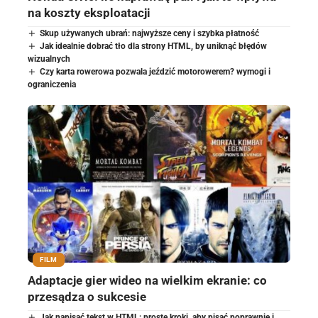
na koszty eksploatacji
Skup używanych ubrań: najwyższe ceny i szybka płatność
Jak idealnie dobrać tło dla strony HTML, by uniknąć błędów
wizualnych
Czy karta rowerowa pozwala jeździć motorowerem? wymogi i
ograniczenia
FILM
Adaptacje gier wideo na wielkim ekranie: co
przesądza o sukcesie
Jak napisać tekst w HTML: proste kroki, aby pisać poprawnie i