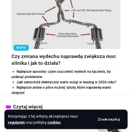
MOTO
Czy zmiana wydechu naprawdę zwiększa moc
silnika i jak to działa?
Najlepsze sposoby: czym uszczelnić wydech na łączeniu, by
uniknąć problemów
Jaki samochód elektryczny warto wziąć w leasing w 2026 roku?
Najlepsze anime o piłce nożnej: tytuły, które naprawdę warto
obejrzeć
Czytaj więcej
Korzystając z tej witryny akceptujesz nasz
Zaakceptuj
Jak aplikacja Pepper ułatwia zarządzanie
regulamin
oraz politykę
cookies
.
finansami?