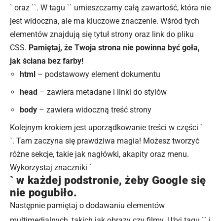
` oraz ``. W tagu `` umieszczamy całą zawartość, która nie
jest widoczna, ale ma kluczowe znaczenie. Wśród tych
elementów znajdują się tytuł strony oraz link do pliku
CSS.
Pamiętaj, że Twoja strona nie powinna być goła,
jak ściana bez farby!
html
– podstawowy element dokumentu
head
– zawiera metadane i linki do stylów
body
– zawiera widoczną treść strony
Kolejnym krokiem jest uporządkowanie treści w części `
`. Tam zaczyna się prawdziwa magia! Możesz tworzyć
różne sekcje, takie jak nagłówki, akapity oraz menu.
Wykorzystaj znaczniki `
` w każdej podstronie, żeby Google się
nie pogubiło.
Następnie pamiętaj o dodawaniu elementów
multimedialnych, takich jak obrazy czy filmy. Użyj tagu `
` i