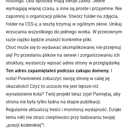
hostingu. Oba sposoby mają swoje zalety. Jedne
wymagają więcej czasu, a inne są proste i przyjemne. Nie
zapomnij o organizacji plików. Stwórz folder na zdjęcia,
folder na CSS-y, a resztę trzymaj w ogólnym oknie. Unikaj
wrzucania wszystkiego do jednego worka. W przeciwnym
razie ciężko będzie znaleźć konkretne pliki.
Choć może się to wydawać skomplikowane, nie przejmuj
się! Po przesłaniu plików na serwer i zorganizowaniu ich
struktury, wystarczy wpisać adres strony w przeglądarkę.
Ten adres zapamiętałeś podczas zakupu domeny.
I
voila! Powinieneś zobaczyć swoją stronę w całej jej
okazałości! Czyż to uczucie nie jest lepsze niż
wynalezienie koła? Twój projekt teraz żyje! Pamiętaj, aby
strona nie była tylko ładna na etapie publikacji.
Regularnie aktualizuj treści i monitoruj wydajność. Dzięki
temu nikt nie straci cierpliwości przy ładowaniu twojej
„poezji koderskiej”!