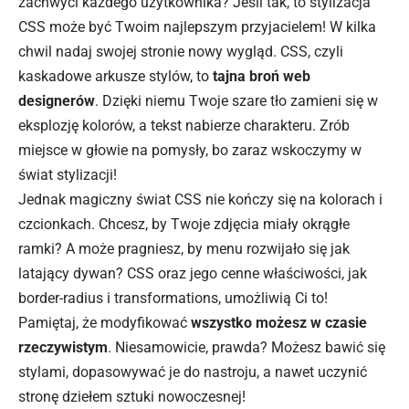
zachwyci każdego użytkownika? Jeśli tak, to stylizacja
CSS może być Twoim najlepszym przyjacielem! W kilka
chwil nadaj swojej stronie nowy wygląd. CSS, czyli
kaskadowe arkusze stylów, to
tajna broń web
designerów
. Dzięki niemu Twoje szare tło zamieni się w
eksplozję kolorów, a tekst nabierze charakteru. Zrób
miejsce w głowie na pomysły, bo zaraz wskoczymy w
świat stylizacji!
Jednak magiczny świat CSS nie kończy się na kolorach i
czcionkach. Chcesz, by Twoje zdjęcia miały okrągłe
ramki? A może pragniesz, by menu rozwijało się jak
latający dywan? CSS oraz jego cenne właściwości, jak
border-radius i transformations, umożliwią Ci to!
Pamiętaj, że modyfikować
wszystko możesz w czasie
rzeczywistym
. Niesamowicie, prawda? Możesz bawić się
stylami, dopasowywać je do nastroju, a nawet uczynić
stronę dziełem sztuki nowoczesnej!