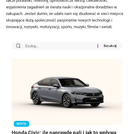
także poradniki, felietony, opiniotwórcze teksty, ciekawostki,
wyjaśnienia zagadnień ze świata nauki i okazjonalne doradztwo w
zakupach. Jesteś dumni, że udało nam się zbudować w sieci miejsce
skupiające dużą społeczność pasjonatów nowych technologii i
innowacji, rozrywki, motoryzacji, sportu, muzyki, filmów i seriali.
MOTO
Honda Civic: ile naprawdę pali i jak to wpływa