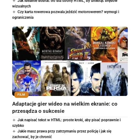
Jak idealnie dobrać tło dla strony HTML, by uniknąć błędów
wizualnych
Czy karta rowerowa pozwala jeździć motorowerem? wymogi i
ograniczenia
FILM
Adaptacje gier wideo na wielkim ekranie: co
przesądza o sukcesie
Jak napisać tekst w HTML: proste kroki, aby pisać poprawnie i
szybko
Jakie masz prawa przy zatrzymaniu przez policję i jak się
zachować, by je chronić