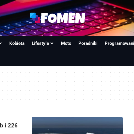
Kobieta
Lifestyle
Moto
Poradniki
Programowan
b i 226