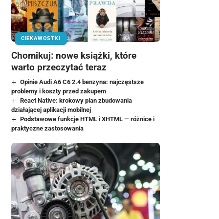
CIEKAWOSTKI
Chomikuj: nowe książki, które
warto przeczytać teraz
Opinie Audi A6 C6 2.4 benzyna: najczęstsze
problemy i koszty przed zakupem
React Native: krokowy plan zbudowania
działającej aplikacji mobilnej
Podstawowe funkcje HTML i XHTML — różnice i
praktyczne zastosowania