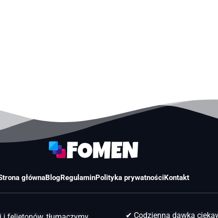
Strona główna
Blog
Regulamin
Polityka prywatności
Kontakt
✔ Codzienna dawka ciek
 i felietonów, tłumaczymy