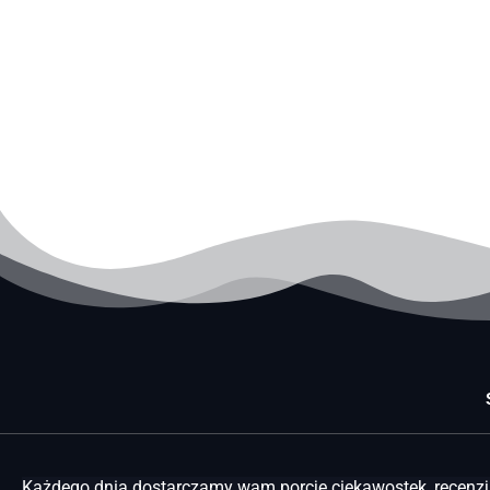
Każdego dnia dostarczamy wam porcję ciekawostek, recenzji