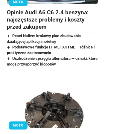
MOTO
Opinie Audi A6 C6 2.4 benzyna:
najczęstsze problemy i koszty
przed zakupem
React Native: krokowy plan zbudowania
działającej aplikacji mobilnej
Podstawowe funkcje HTML i XHTML — różnice i
praktyczne zastosowania
Uszkodzenie sprzęgła alternatora — oznaki, które
mogą przysporzyć kłopotów
MOTO