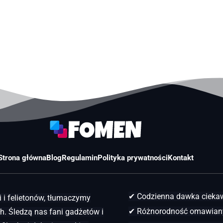
Strona główna
Blog
Regulamin
Polityka prywatności
Kontakt
✔ Codzienna dawka ciek
 i felietonów, tłumaczymy
✔ Różnorodność omawian
. Śledzą nas fani gadżetów i