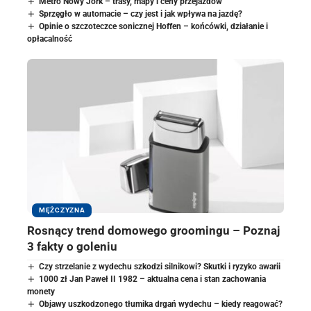
Metro Nowy Jork – trasy, mapy i ceny przejazdów
Sprzęgło w automacie – czy jest i jak wpływa na jazdę?
Opinie o szczoteczce sonicznej Hoffen – końcówki, działanie i
opłacalność
MĘŻCZYZNA
Rosnący trend domowego groomingu – Poznaj
3 fakty o goleniu
Czy strzelanie z wydechu szkodzi silnikowi? Skutki i ryzyko awarii
1000 zł Jan Paweł II 1982 – aktualna cena i stan zachowania
monety
Objawy uszkodzonego tłumika drgań wydechu – kiedy reagować?