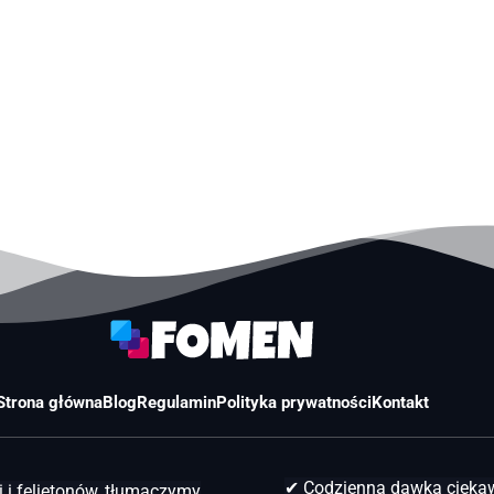
Strona główna
Blog
Regulamin
Polityka prywatności
Kontakt
✔ Codzienna dawka ciek
 i felietonów, tłumaczymy