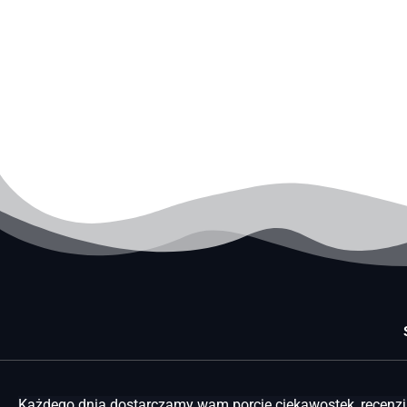
Każdego dnia dostarczamy wam porcję ciekawostek, recenzji