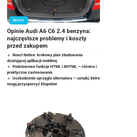
MOTO
Opinie Audi A6 C6 2.4 benzyna:
najczęstsze problemy i koszty
przed zakupem
React Native: krokowy plan zbudowania
działającej aplikacji mobilnej
Podstawowe funkcje HTML i XHTML — różnice i
praktyczne zastosowania
Uszkodzenie sprzęgła alternatora — oznaki, które
mogą przysporzyć kłopotów