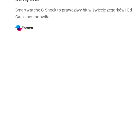
Smartwatche G-Shock to prawdziwy hit w świecie zegarków! G
Casio postanowiła…
Fomen