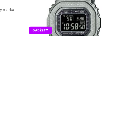
dy marka
GADŻETY