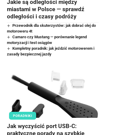
Jakie są odległości między
miastami w Polsce — sprawdź
odległości i czasy podróży
Przewodnik dla skuterzystów: jak dobrać olej do
motoroweru 4t
Camaro czy Mustang — porównanie legend
motoryzacji i test osiągów
Kompletny poradnik: jak jeździć motorowerem i
zasady bezpiecznej jazdy
PORADNIKI
Jak wyczyścić port USB-C:
praktyczne porady na szybkie