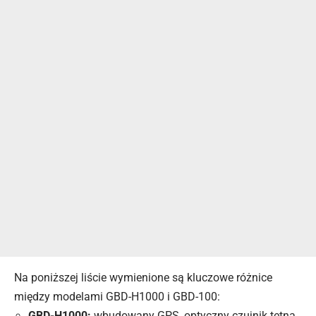
Na poniższej liście wymienione są kluczowe różnice
między modelami GBD-H1000 i GBD-100:
GBD-H1000:
wbudowany GPS, optyczny czujnik tętna,