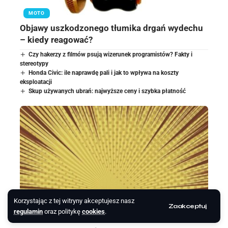
MOTO
Objawy uszkodzonego tłumika drgań wydechu
– kiedy reagować?
Czy hakerzy z filmów psują wizerunek programistów? Fakty i
stereotypy
Honda Civic: ile naprawdę pali i jak to wpływa na koszty
eksploatacji
Skup używanych ubrań: najwyższe ceny i szybka płatność
Korzystając z tej witryny akceptujesz nasz
Zaakceptuj
regulamin
oraz politykę
cookies
.
PORADNIKI