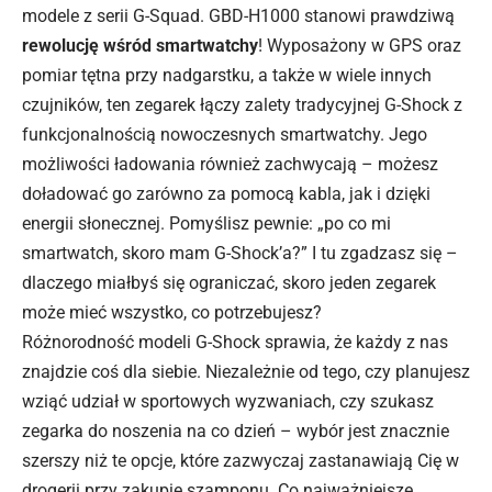
modele z serii G-Squad. GBD-H1000 stanowi prawdziwą
rewolucję wśród smartwatchy
! Wyposażony w GPS oraz
pomiar tętna przy nadgarstku, a także w wiele innych
czujników, ten zegarek łączy zalety tradycyjnej G-Shock z
funkcjonalnością nowoczesnych smartwatchy. Jego
możliwości ładowania również zachwycają – możesz
doładować go zarówno za pomocą kabla, jak i dzięki
energii słonecznej. Pomyślisz pewnie: „po co mi
smartwatch, skoro mam G-Shock’a?” I tu zgadzasz się –
dlaczego miałbyś się ograniczać, skoro jeden zegarek
może mieć wszystko, co potrzebujesz?
Różnorodność modeli G-Shock sprawia, że każdy z nas
znajdzie coś dla siebie. Niezależnie od tego, czy planujesz
wziąć udział w sportowych wyzwaniach, czy szukasz
zegarka do noszenia na co dzień – wybór jest znacznie
szerszy niż te opcje, które zazwyczaj zastanawiają Cię w
drogerii przy zakupie szamponu. Co najważniejsze,