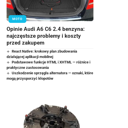
MOTO
Opinie Audi A6 C6 2.4 benzyna:
najczęstsze problemy i koszty
przed zakupem
React Native: krokowy plan zbudowania
działającej aplikacji mobilnej
Podstawowe funkcje HTML i XHTML — różnice i
praktyczne zastosowania
Uszkodzenie sprzęgła alternatora — oznaki, które
mogą przysporzyć kłopotów