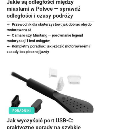
Jakie są odległości między
miastami w Polsce — sprawdź
odległości i czasy podróży
Przewodnik dla skuterzystów: jak dobrać olej do
motoroweru 4t
Camaro czy Mustang — porównanie legend
motoryzacji i test osiągów
Kompletny poradnik: jak jeździć motorowerem i
zasady bezpiecznej jazdy
PORADNIKI
Jak wyczyścić port USB-C:
praktyczne porady na szybkie