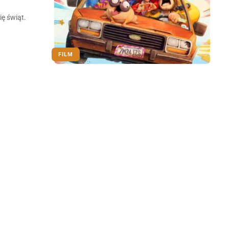
ę świąt.
FILM