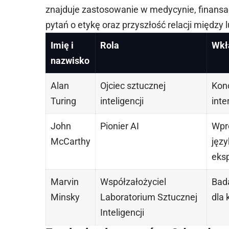
znajduje zastosowanie w medycynie, finansac
pytań o etykę oraz przyszłość relacji między
Imię i
Rola
Wkł
nazwisko
Alan
Ojciec sztucznej
Konc
Turing
inteligencji
int
John
Pionier AI
Wpro
McCarthy
jęz
eks
Marvin
Współzałożyciel
Bada
Minsky
Laboratorium Sztucznej
dla 
Inteligencji