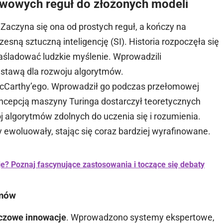
wowych reguł do złożonych modeli
 Zaczyna się ona od prostych reguł, a kończy na
czesną sztuczną inteligencję (SI). Historia rozpoczęła się
aśladować ludzkie myślenie. Wprowadzili
dstawą dla rozwoju algorytmów.
 McCarthy’ego. Wprowadził go podczas przełomowej
oncepcją maszyny Turinga dostarczył teoretycznych
j algorytmów zdolnych do uczenia się i rozumienia.
ewoluowały, stając się coraz bardziej wyrafinowane.
eje? Poznaj fascynujące zastosowania i toczące się debaty
tmów
czowe innowacje
. Wprowadzono systemy ekspertowe,