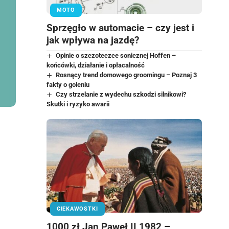
MOTO
Sprzęgło w automacie – czy jest i
jak wpływa na jazdę?
Opinie o szczoteczce sonicznej Hoffen –
końcówki, działanie i opłacalność
Rosnący trend domowego groomingu – Poznaj 3
fakty o goleniu
Czy strzelanie z wydechu szkodzi silnikowi?
Skutki i ryzyko awarii
CIEKAWOSTKI
1000 zł Jan Paweł II 1982 –