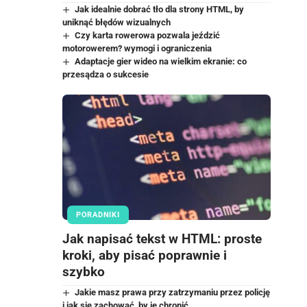
Jak idealnie dobrać tło dla strony HTML, by
uniknąć błędów wizualnych
Czy karta rowerowa pozwala jeździć
motorowerem? wymogi i ograniczenia
Adaptacje gier wideo na wielkim ekranie: co
przesądza o sukcesie
PORADNIKI
Jak napisać tekst w HTML: proste
kroki, aby pisać poprawnie i
szybko
Jakie masz prawa przy zatrzymaniu przez policję
i jak się zachować, by je chronić