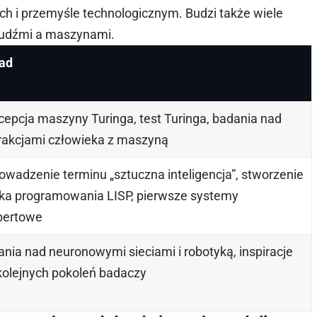
h i przemyśle technologicznym. Budzi także wiele
 ludźmi a maszynami.
ad
epcja maszyny Turinga, test Turinga, badania nad
erakcjami człowieka z maszyną
wadzenie terminu „sztuczna inteligencja”, stworzenie
yka programowania LISP, pierwsze systemy
pertowe
nia nad neuronowymi sieciami i robotyką, inspiracje
kolejnych pokoleń badaczy