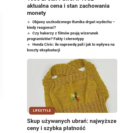
aktualna cena i stan zachowania
monety
Objawy uszkodzonego tłumika drgań wydechu –
kiedy reagować?
Czy hakerzy z filmów psują wizerunek
programistów? Fakty i stereotypy
Honda Civic: ile naprawdę pali i jak to wpływa na
koszty eksploatacji
LIFESTYLE
Skup używanych ubrań: najwyższe
ceny i szybka płatność