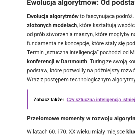
Ewolucja algorytmów: Od podsta
Ewolucja algorytmów
to fascynująca podróż.
złożonych modelach
, które kształtują współ
od prób stworzenia maszyn, które mogłyby n
fundamentalne koncepcje, które stały się po
Termin „sztuczna inteligencja” pochodzi od
konferencji w Dartmouth
. Turing ze swoją k
podstaw, które pozwoliły na późniejszy rozwó
Wraz z postępem technologicznym algorytmy 
Zobacz także:
Czy sztuczna inteligencja istni
Przełomowe momenty w rozwoju algory
W latach 60. i 70. XX wieku miały miejsce
klu