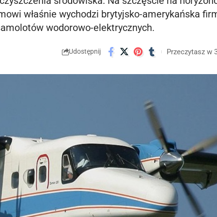
eczyszczenia środowiska. Na szczęście na horyzon
emowi właśnie wychodzi brytyjsko-amerykańska fir
i samolotów wodorowo-elektrycznych.
Przeczytasz w 
Udostępnij