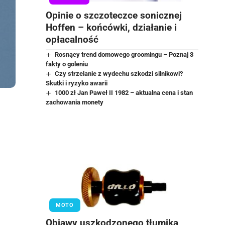
Opinie o szczoteczce sonicznej
Hoffen – końcówki, działanie i
opłacalność
Rosnący trend domowego groomingu – Poznaj 3
fakty o goleniu
Czy strzelanie z wydechu szkodzi silnikowi?
Skutki i ryzyko awarii
1000 zł Jan Paweł II 1982 – aktualna cena i stan
zachowania monety
MOTO
Objawy uszkodzonego tłumika