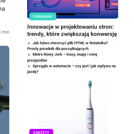
cie
ma
PORADNIKI
Innowacje w projektowaniu stron:
3 min
trendy, które zwiększają konwersję
Jak łatwo stworzyć plik HTML w Notatniku?
Prosty poradnik dla początkujących
Metro Nowy Jork – trasy, mapy i ceny
przejazdów
Sprzęgło w automacie – czy jest i jak wpływa na
jazdę?
GADŻETY