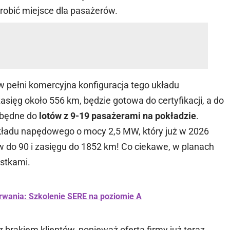
robić miejsce dla pasażerów.
w pełni komercyjna konfiguracja tego układu
ięg około 556 km, będzie gotowa do certyfikacji, a do
zbędne do
lotów z 9-19 pasażerami na pokładzie
.
ładu napędowego o mocy 2,5 MW, który już w 2026
w do 90 i zasięgu do 1852 km! Co ciekawe, w planach
ostkami.
rwania: Szkolenie SERE na poziomie A
 brakiem klientów, ponieważ ofertą firmy już teraz