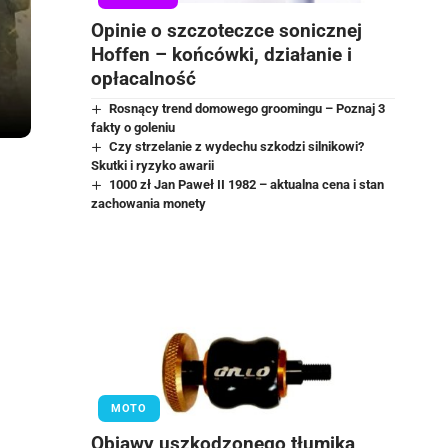
Opinie o szczoteczce sonicznej
Hoffen – końcówki, działanie i
opłacalność
Rosnący trend domowego groomingu – Poznaj 3
fakty o goleniu
Czy strzelanie z wydechu szkodzi silnikowi?
Skutki i ryzyko awarii
1000 zł Jan Paweł II 1982 – aktualna cena i stan
zachowania monety
MOTO
Objawy uszkodzonego tłumika