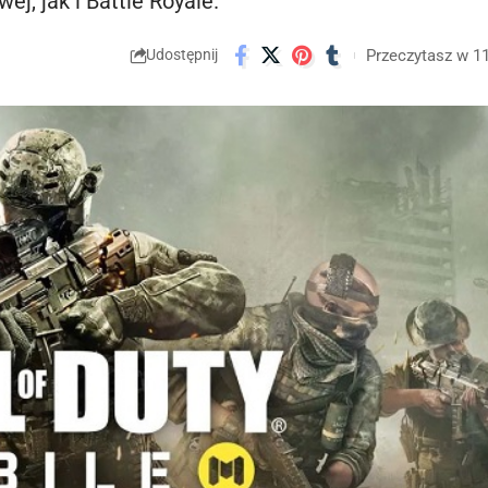
j, jak i Battle Royale.
Przeczytasz w 1
Udostępnij