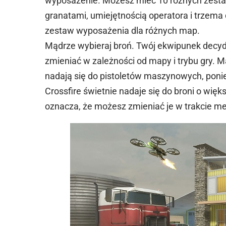
wyposażenie. Możesz mieć 10 różnych zesta
granatami, umiejętnością operatora i trzema
zestaw wyposażenia dla różnych map.
Mądrze wybieraj broń. Twój ekwipunek decydu
zmieniać w zależności od mapy i trybu gry. M
nadają się do pistoletów maszynowych, poni
Crossfire świetnie nadaje się do broni o w
oznacza, że możesz zmieniać je w trakcie me