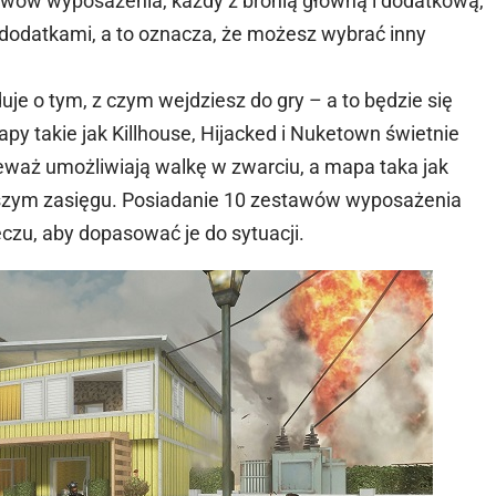
wów wyposażenia, każdy z bronią główną i dodatkową,
 dodatkami, a to oznacza, że możesz wybrać inny
je o tym, z czym wejdziesz do gry – a to będzie się
apy takie jak Killhouse, Hijacked i Nuketown świetnie
eważ umożliwiają walkę w zwarciu, a mapa taka jak
iększym zasięgu. Posiadanie 10 zestawów wyposażenia
czu, aby dopasować je do sytuacji.