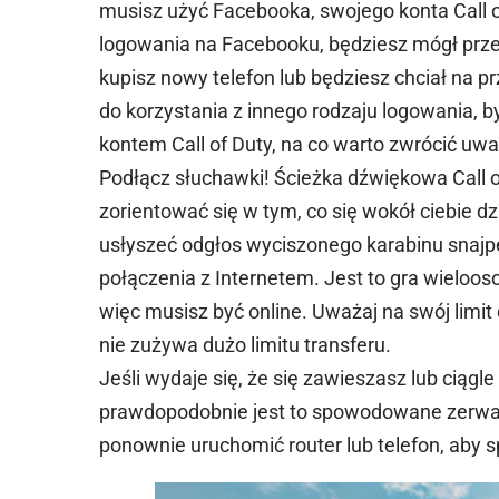
musisz użyć Facebooka, swojego konta Call of 
logowania na Facebooku, będziesz mógł przen
kupisz nowy telefon lub będziesz chciał na p
do korzystania z innego rodzaju logowania, b
kontem Call of Duty, na co warto zwrócić uw
Podłącz słuchawki! Ścieżka dźwiękowa Call of
zorientować się w tym, co się wokół ciebie dz
usłyszeć odgłos wyciszonego karabinu snajp
połączenia z Internetem. Jest to gra wieloos
więc musisz być online. Uważaj na swój limit 
nie zużywa dużo limitu transferu.
Jeśli wydaje się, że się zawieszasz lub ciąg
prawdopodobnie jest to spowodowane zerwani
ponownie uruchomić router lub telefon, aby