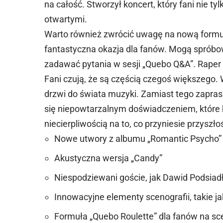
na całość. Stworzył koncert, który fani nie ty
otwartymi.
Warto również zwrócić uwagę na nową formułę
fantastyczna okazja dla fanów. Mogą spróbow
zadawać pytania w sesji „Quebo Q&A”. Raper s
Fani czują, że są częścią czegoś większego.
drzwi do świata muzyki. Zamiast tego zapra
się niepowtarzalnym doświadczeniem, które
niecierpliwością na to, co przyniesie przyszło
Nowe utwory z albumu „Romantic Psycho”
Akustyczna wersja „Candy”
Niespodziewani goście, jak Dawid Podsia
Innowacyjne elementy scenografii, takie j
Formuła „Quebo Roulette” dla fanów na sc