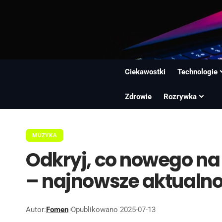
Ciekawostki
Technologie
Zdrowie
Rozrywka
MUZYKA
Odkryj, co nowego n
– najnowsze aktualnoś
Autor:
Fomen
Opublikowano 2025-07-13