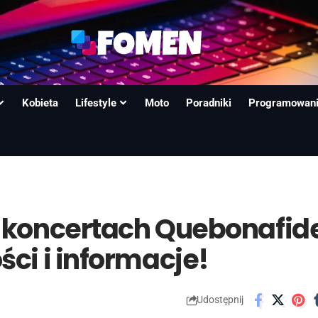
Kobieta
Lifestyle
Moto
Poradniki
Programowan
a koncertach Quebonafid
ci i informacje!
Udostępnij