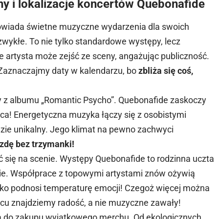
y i lokalizacje koncertów Quebonafide
powiada świetne muzyczne wydarzenia dla swoich
wykłe. To nie tylko standardowe występy, lecz
e artysta może zejść ze sceny, angażując publiczność.
 Zaznaczajmy daty w kalendarzu, bo
zbliża się coś,
y z albumu „Romantic Psycho”. Quebonafide zaskoczy
ca! Energetyczna muzyka łączy się z osobistymi
zie unikalny. Jego klimat na pewno zachwyci
zdę bez trzymanki!
 się na scenie. Występy Quebonafide to rodzinna uczta
ie. Współprace z topowymi artystami znów ożywią
ylko podnosi temperaturę emocji! Czegoż więcej można
ńcu znajdziemy radość, a nie muzyczne zawały!
ja do zakupu wyjątkowego merchu. Od ekologicznych