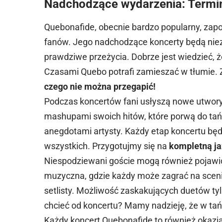
Nadchodzące wydarzenia: Termin
Quebonafide, obecnie bardzo popularny, za
fanów. Jego nadchodzące koncerty będą niez
prawdziwe przeżycia. Dobrze jest wiedzieć, ż
Czasami Quebo potrafi zamieszać w tłumie.
czego nie można przegapić!
Podczas koncertów fani usłyszą nowe utwor
mashupami swoich hitów, które porwą do tań
anegdotami artysty. Każdy etap koncertu będ
wszystkich. Przygotujmy się na
kompletną ja
Niespodziewani goście mogą również pojawić
muzyczna, gdzie każdy może zagrać na scen
setlisty. Możliwość zaskakujących duetów t
chcieć od koncertu? Mamy nadzieję, że w ta
Każdy koncert Quebonafide to również okaz