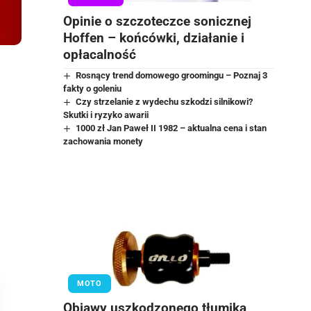
Opinie o szczoteczce sonicznej
Hoffen – końcówki, działanie i
opłacalność
Rosnący trend domowego groomingu – Poznaj 3
fakty o goleniu
Czy strzelanie z wydechu szkodzi silnikowi?
Skutki i ryzyko awarii
1000 zł Jan Paweł II 1982 – aktualna cena i stan
zachowania monety
MOTO
Objawy uszkodzonego tłumika