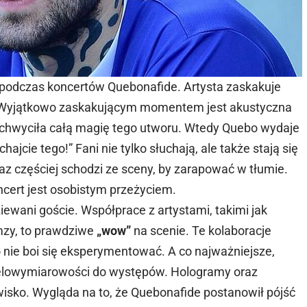
 podczas koncertów Quebonafide. Artysta zaskakuje
. Wyjątkowo zaskakującym momentem jest akustyczna
uchwyciła całą magię tego utworu. Wtedy Quebo wydaje
hajcie tego!” Fani nie tylko słuchają, ale także stają się
z częściej schodzi ze sceny, by zarapować w tłumie.
ncert jest osobistym przeżyciem.
ewani goście. Współprace z artystami, takimi jak
mzy, to prawdziwe
„wow”
na scenie
. Te kolaboracje
 nie boi się eksperymentować. A co najważniejsze,
ielowymiarowości do występów. Hologramy oraz
sko. Wygląda na to, że Quebonafide postanowił pójść