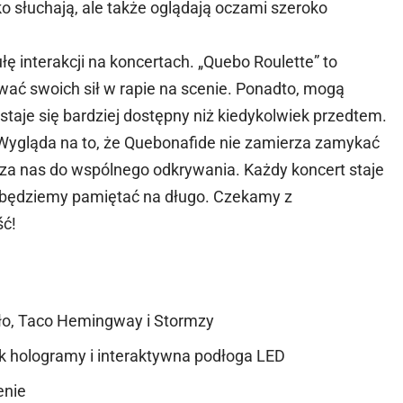
lko słuchają, ale także oglądają oczami szeroko
 interakcji na koncertach. „Quebo Roulette” to
ać swoich sił w rapie na scenie. Ponadto, mogą
taje się bardziej dostępny niż kiedykolwiek przedtem.
 Wygląda na to, że Quebonafide nie zamierza zamykać
sza nas do wspólnego odkrywania. Każdy koncert staje
 będziemy pamiętać na długo. Czekamy z
ść!
dło, Taco Hemingway i Stormzy
ak hologramy i interaktywna podłoga LED
enie