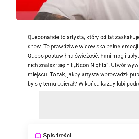
Quebonafide to artysta, który od lat zaskaku
show. To prawdziwe widowiska pełne emocji 
Quebo postawił na świeżość. Fani mogli usł
nich znalazł się hit „Neon Nights”. Utwór wywoł
miejscu. To tak, jakby artysta wprowadził pub
by się temu opierał? W końcu każdy lubi pod
Spis treści