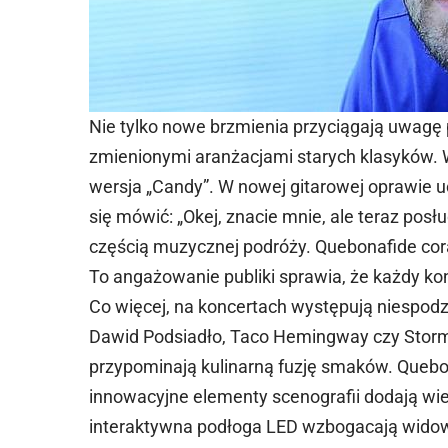
Nie tylko nowe brzmienia przyciągają uwagę
zmienionymi aranżacjami starych klasyków
wersja „Candy”. W nowej gitarowej oprawie 
się mówić: „Okej, znacie mnie, ale teraz posłuc
częścią muzycznej podróży. Quebonafide cora
To angażowanie publiki sprawia, że każdy ko
Co więcej, na koncertach występują niespodzi
Dawid Podsiadło, Taco Hemingway czy Stor
przypominają kulinarną fuzję smaków. Quebo
innowacyjne elementy scenografii dodają w
interaktywna podłoga LED wzbogacają widowi