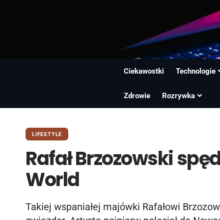
Ciekawostki
Technologie
Zdrowie
Rozrywka
LIFESTYLE
Rafał Brzozowski spę
World
Takiej wspaniałej majówki Rafałowi Brzozo