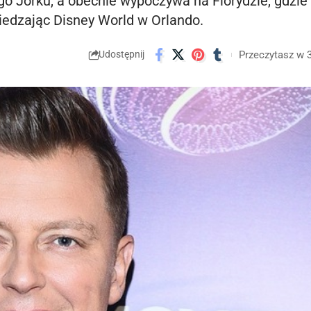
go Jorku, a obecnie wypoczywa na Florydzie, gdzie
iedzając Disney World w Orlando.
Przeczytasz w 
Udostępnij