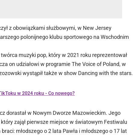
czył z obowiązkami służbowymi, w New Jersey
jstarszego polonijnego klubu sportowego na Wschodnim
i twórca muzyki pop, który w 2021 roku reprezentował
ęcza on udziałowi w programie The Voice of Poland, w
Brzozowski wystąpił także w show Dancing with the stars.
 TikToku w 2024 roku - Co nowego?
 lecz dorastał w Nowym Dworze Mazowieckim. Jego
 który zajął pierwsze miejsce w światowym Festiwalu
raci: młodszego o 2 lata Pawła i młodszego o 17 lat