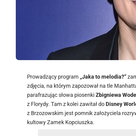
Prowadzący program
„Jaka to melodia?”
zam
zdjęcia, na którym zapozował na tle Manhatta
parafrazując słowa piosenki
Zbigniewa Wode
z Florydy. Tam z kolei zawitał do
Disney Worl
z Brzozowskim jest pomnik założyciela rozr
kultowy Zamek Kopciuszka.