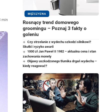
MĘŻCZYZNA
3 min
Rosnący trend domowego
groomingu – Poznaj 3 fakty o
goleniu
Czy strzelanie z wydechu szkodzi silnikowi?
Skutki i ryzyko awarii
1000 zł Jan Paweł II 1982 – aktualna cena i stan
zachowania monety
Objawy uszkodzonego tłumika drgań wydechu –
kiedy reagować?