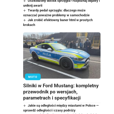
Uszkodzony docisk sprzęgła? rozpoznaj objawy i
uniknij awarii
Twardy pedał sprzęgła: dlaczego może
oznaczać poważne problemy w samochodzie
Jak zrobić efektowny baner html w prostych
krokach
MOTO
Silniki w Ford Mustang: kompletny
przewodnik po wersjach,
parametrach i specyfikacji
Jakie są odległości między miastami w Polsce —
sprawdź odległości i czasy podróży