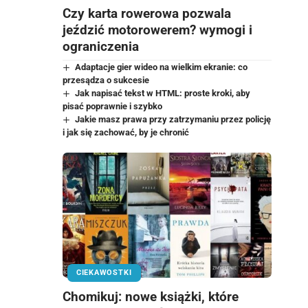
Czy karta rowerowa pozwala
jeździć motorowerem? wymogi i
ograniczenia
Adaptacje gier wideo na wielkim ekranie: co
przesądza o sukcesie
Jak napisać tekst w HTML: proste kroki, aby
pisać poprawnie i szybko
Jakie masz prawa przy zatrzymaniu przez policję
i jak się zachować, by je chronić
CIEKAWOSTKI
Chomikuj: nowe książki, które