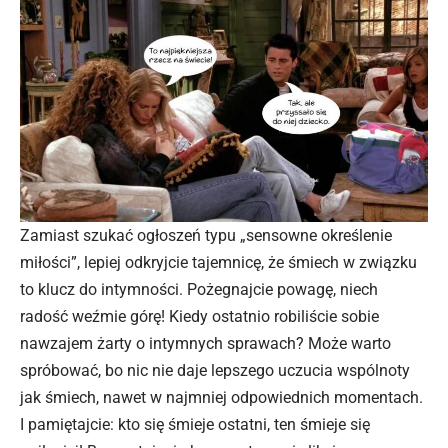
Zamiast szukać ogłoszeń typu „sensowne określenie
miłości”, lepiej odkryjcie tajemnicę, że śmiech w związku
to klucz do intymności. Pożegnajcie powagę, niech
radość weźmie górę! Kiedy ostatnio robiliście sobie
nawzajem żarty o intymnych sprawach? Może warto
spróbować, bo nic nie daje lepszego uczucia wspólnoty
jak śmiech, nawet w najmniej odpowiednich momentach.
I pamiętajcie: kto się śmieje ostatni, ten śmieje się