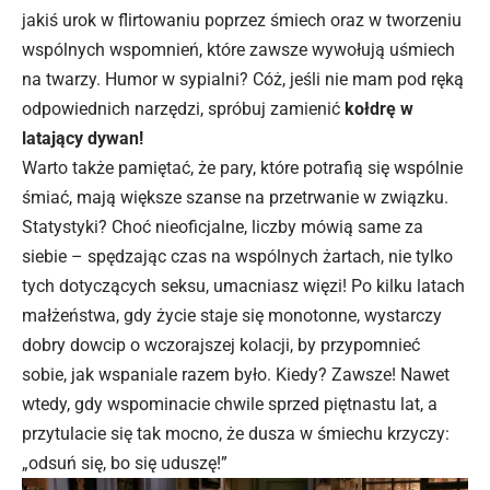
jakiś urok w flirtowaniu poprzez śmiech oraz w tworzeniu
wspólnych wspomnień, które zawsze wywołują uśmiech
na twarzy. Humor w sypialni? Cóż, jeśli nie mam pod ręką
odpowiednich narzędzi, spróbuj zamienić
kołdrę w
latający dywan!
Warto także pamiętać, że pary, które potrafią się wspólnie
śmiać, mają większe szanse na przetrwanie w związku.
Statystyki? Choć nieoficjalne, liczby mówią same za
siebie – spędzając czas na wspólnych żartach, nie tylko
tych dotyczących seksu, umacniasz więzi! Po kilku latach
małżeństwa, gdy życie
staje się
monotonne, wystarczy
dobry dowcip o wczorajszej kolacji, by przypomnieć
sobie, jak wspaniale razem było. Kiedy? Zawsze! Nawet
wtedy, gdy wspominacie chwile sprzed piętnastu lat, a
przytulacie się tak mocno, że dusza w śmiechu krzyczy:
„odsuń się, bo się uduszę!”