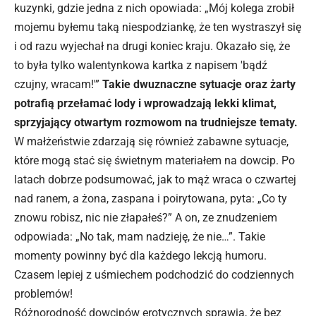
kuzynki, gdzie jedna z nich opowiada: „Mój kolega zrobił
mojemu byłemu taką niespodziankę, że ten wystraszył się
i od razu wyjechał na drugi koniec kraju. Okazało się, że
to była tylko walentynkowa kartka z napisem 'bądź
czujny, wracam!'”
Takie dwuznaczne sytuacje oraz żarty
potrafią przełamać lody i wprowadzają lekki klimat,
sprzyjający otwartym rozmowom na trudniejsze tematy.
W małżeństwie zdarzają się również zabawne sytuacje,
które mogą stać się świetnym materiałem na dowcip. Po
latach dobrze podsumować, jak to mąż wraca o czwartej
nad ranem, a żona, zaspana i poirytowana, pyta: „Co ty
znowu robisz, nic nie złapałeś?” A on, ze znudzeniem
odpowiada: „No tak, mam nadzieję, że nie…”. Takie
momenty powinny być dla każdego lekcją humoru.
Czasem lepiej z uśmiechem podchodzić do codziennych
problemów!
Różnorodność dowcipów erotycznych sprawia, że bez