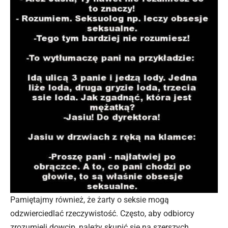
Pamiętajmy również, że żarty o seksie mogą
odzwierciedlać rzeczywistość. Często, aby odbiorcy
zrozumieli dowcip, należy skupić się na szerszych