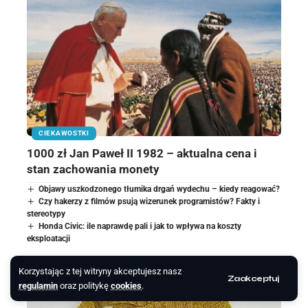
CIEKAWOSTKI
1000 zł Jan Paweł II 1982 – aktualna cena i
stan zachowania monety
Objawy uszkodzonego tłumika drgań wydechu – kiedy reagować?
Czy hakerzy z filmów psują wizerunek programistów? Fakty i
stereotypy
Honda Civic: ile naprawdę pali i jak to wpływa na koszty
eksploatacji
Korzystając z tej witryny akceptujesz nasz
Zaakceptuj
regulamin
oraz politykę
cookies
.