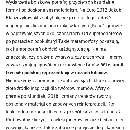
Wydarzenia boiskowe potrafią przybierać absurdalne
formy i są doskonałym materiałem. Na Euro 2012 Jakub
Błaszczykowski zdobył pięknego gola. Jego radość
inspiruje niezliczone przeróbki, w których „Kuba” lądował
w najdziwniejszych okolicznościach. Od superbohaterów
po postacie z popkultury! Takie metamorfozy pokazują,
jak humor potrafi obrócić każdą sytuację. Nie ma
znaczenia, czy drużyna wygrywa, czy przegrywa – memy
zawsze znajdą sposób na rozbawienie fanów.
W tej ironii
tkwi siła polskiej reprezentacji w oczach kibiców.
Nie możemy zapominać o kontrowersjach, które stanowią
złote źródło inspiracji dla twórców memów. Afery o
premię po Mundialu 2018 i zmiany trenerów tworzą
doskonały materiał do zabawnych reinterpretacji. Kto
lepiej odda uczucia kibica niż przeróbka zdjęcia trenera?
Próbowałby zliczyć, ilu selekcjonerów jeszcze będzie mieć
w swojej karierze. Takie zabawne podejście do piłkarskich