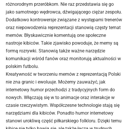
różnorodnym przeróbkom. Nie raz przedstawia się go
jako samotnego wędrowca, dźwigającego ciężar zespołu.
Dodatkowo kontrowersje związane z występami trenerów
oraz niepowodzenia reprezentacji stanowią częsty temat
memów. Błyskawicznie komentują one społeczne
nastroje kibiców. Takie zjawisko powoduje, że memy są
formą rozrywki. Stanowią także ważne narzędzie
komunikacji wśród fanów oraz monitorują aktualności w
polskim futbolu.
Kreatywność w tworzeniu memów z reprezentacją Polski
nie zna granic i ewoluuje. Możemy zauważyć, jak
internetowy humor przechodzi z tradycyjnych form do
nowych. Włączają się w to animacje oraz interakcje w
czasie rzeczywistym. Współczesne technologie stają się
narzędziami dla kibiców. Ponadto humor internetowy
stanowi urokliwą część piłkarskiego folkloru. Dzięki temu
kibice nie tylko bawią się, ale także łączą w trudnych