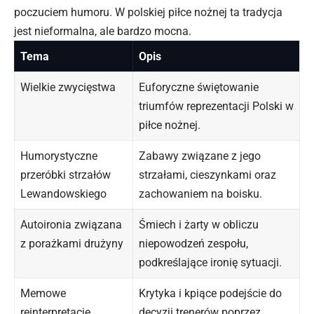
poczuciem humoru. W polskiej piłce nożnej ta tradycja
jest nieformalna, ale bardzo mocna.
Tema
Opis
Wielkie zwycięstwa
Euforyczne świętowanie
triumfów reprezentacji Polski w
piłce nożnej.
Humorystyczne
Zabawy
związane z
jego
przeróbki strzałów
strzałami, cieszynkami oraz
Lewandowskiego
zachowaniem na boisku.
Autoironia związana
Śmiech i żarty w obliczu
z porażkami drużyny
niepowodzeń zespołu,
podkreślające ironię sytuacji.
Memowe
Krytyka i kpiące podejście do
reinterpretacje
decyzji trenerów poprzez