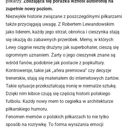
piłkarzy.
Zbliżająca się porażka wznosi autoironię na
zupełnie nowy poziom.
Niezwykłe historie związane z poszczególnymi piłkarzami
także przyciągają uwagę. Z Robertem Lewandowskim
jako liderem, każdy jego strzał, obrońca i cieszynka stają
się okazją do zabawnych przeróbek. Memy, w których
Lewy ciągnie resztę drużyny jak superbohater, cieszą się
ogromnym uznaniem. Żarty o jego cieszynek znane są
wśród fanów, podobnie jak postacie z popkultury.
Kontrowersje, takie jak „afera premiowa” czy decyzje
trenerskie, stają się materiałem do internetowych żartów.
Takie sytuacje przekształcają ironię w niemalże sztukę.
Dzięki nim kibice czują się częścią historii polskiego
futbolu. Każdy nowy mem to cegiełka w architekturze
piłkarskiego humoru.
Fenomen memów o polskich piłkarzach to nie tylko
sposób na rozrywkę. To forma wyrażania emocji