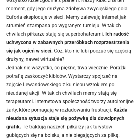
wszystko idzie zgodnie z planem. Każdy kibic zna ten
moment, gdy jego drużyna zdobywa zwycięskiego gola.
Euforia eksploduje
w sieci
. Memy zalewają internet jak
strumień szampana po wygranym turnieju. W takich
chwilach piłkarze stają się superbohaterami.
Ich radość
uchwycona w zabawnych przeróbkach rozprzestrzenia
się jak ogień w sieci.
Cóż, kto nie lubi poczuć się częścią
drużyny, nawet wirtualnie?
Jednak nie wszystko, co piękne, trwa wiecznie. Porażki
potrafią zaskoczyć kibiców. Wystarczy spojrzeć na
zdjęcie Lewandowskiego z ku niebu wzrokiem po
nieudanej akcji. W takich chwilach memy stają się
terapeutami. Internetowa społeczność tworzy autoironijne
żarty, które pomagają w rozładowaniu frustracji.
Każda
nieudana sytuacja staje się pożywką dla dowcipnych
grafik.
Te traktują naszych piłkarzy jak turystów
gubiących się na boisku, a nie biegających za piłką.