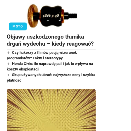
MOTO
Objawy uszkodzonego tłumika
drgań wydechu – kiedy reagować?
Czy hakerzy z filmów psują wizerunek
programistów? Fakty i stereotypy
Honda Civic: ile naprawdę pali i jak to wpływa na
koszty eksploatacji
Skup używanych ubrań: najwyższe ceny i szybka
płatność