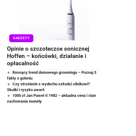
GADŻETY
Opinie o szczoteczce sonicznej
Hoffen – końcówki, działanie i
opłacalność
Rosnący trend domowego groomingu – Poznaj 3
fakty o goleniu
Czy strzelanie z wydechu szkodzi silnikowi?
Skutki i ryzyko awarii
1000 zł Jan Paweł II 1982 – aktualna cena i stan
zachowania monety