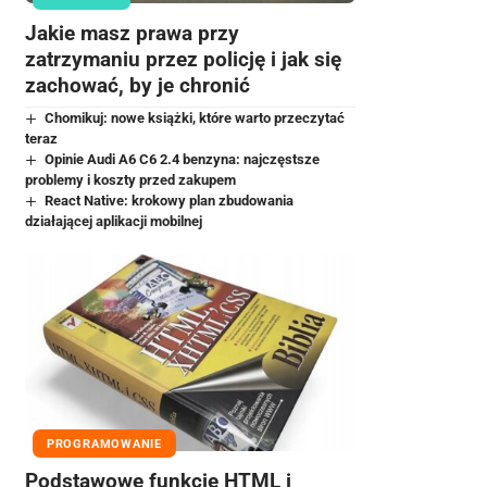
Jakie masz prawa przy
zatrzymaniu przez policję i jak się
zachować, by je chronić
Chomikuj: nowe książki, które warto przeczytać
teraz
Opinie Audi A6 C6 2.4 benzyna: najczęstsze
problemy i koszty przed zakupem
React Native: krokowy plan zbudowania
działającej aplikacji mobilnej
PROGRAMOWANIE
Podstawowe funkcje HTML i