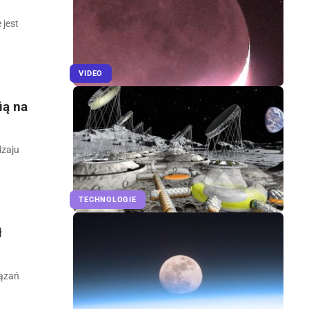
 jest
VIDEO
ią na
dzaju
TECHNOLOGIE
ł
iązań