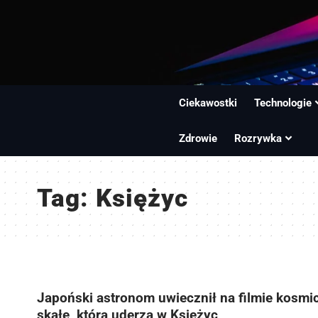
Ciekawostki
Technologie
Zdrowie
Rozrywka
Tag:
Księżyc
Japoński astronom uwiecznił na filmie kosmi
skałę, która uderza w Księżyc