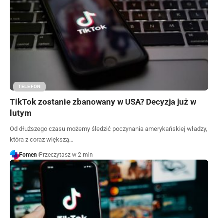
TELEFON
TikTok zostanie zbanowany w USA? Decyzja już w
lutym
Od dłuższego czasu możemy śledzić poczynania amerykańskiej władzy,
która z coraz większą…
Fomen
Przeczytasz w 2 min