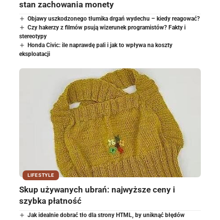
stan zachowania monety
Objawy uszkodzonego tłumika drgań wydechu – kiedy reagować?
Czy hakerzy z filmów psują wizerunek programistów? Fakty i
stereotypy
Honda Civic: ile naprawdę pali i jak to wpływa na koszty
eksploatacji
LIFESTYLE
Skup używanych ubrań: najwyższe ceny i
szybka płatność
Jak idealnie dobrać tło dla strony HTML, by uniknąć błędów