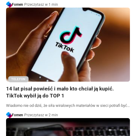
Fomen
Przeczytasz w 1 min
TELEFON
14 lat pisał powieść i mało kto chciał ją kupić.
TikTok wybił ją do TOP 1
Wiadomo nie od dziś, że siła wiralowych materiałów w sieci potrafi być…
Fomen
Przeczytasz w 2 min