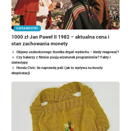
CIEKAWOSTKI
1000 zł Jan Paweł II 1982 – aktualna cena i
stan zachowania monety
Objawy uszkodzonego tłumika drgań wydechu – kiedy reagować?
Czy hakerzy z filmów psują wizerunek programistów? Fakty i
stereotypy
Honda Civic: ile naprawdę pali i jak to wpływa na koszty
eksploatacji