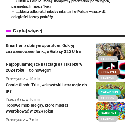
Silniki w Ford Mustang: kompletny przewodnik po wersjach,
parametrach i specyfikacji
Jakie są odległości między miastami w Polsce — sprawdź
odległości i czasy podróży
Czytaj więcej
Smartfon z dobrym aparatem: Odkryj
zaawansowane funkcje Galaxy S25 Ultra
TELEFON
Najpopularniejsze hasztagi na TikToku w
2024 roku – Co nowego?
LIFESTYLE
TELEFON
Przeczytasz w 10 min
Castle Clash: Triki, wskazówki i strategie do
gry
PORADNIKI
TELEFON
Przeczytasz w 16 min
Topowe mobilne gry, które musisz
wypróbować w 2024 roku!
RANKINGI
TELEFON
Przeczytasz w 7 min